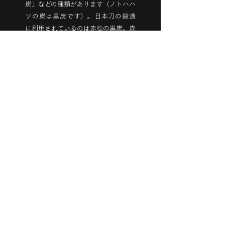
炭」などの種類があります（ノトハハ
ソの炭は黒炭です）。日本刀の鍛造
に利用されているのは赤松の黒炭。森
林の多い日本では、古来より炭の利
用が始まっており、茶道など日本の
伝統文化とも永く深い関わりがあり
ます（後述する茶道炭の項参照）。ま
た、木炭には目に見えない穴が無数
に空いており（多孔質）、燃料として
だけでなく、調湿・脱臭・土壌改良
にも利用されています。
木炭の市場について
木炭は、家庭用の燃料としては使用す
る機会が少なくなっているが、飲食
店、茶道等では根強い需要があるほ
か、電力なしで使用できる等の利点か