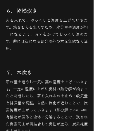
６．乾燥炊き
火を入れて、ゆっくりと温度を上げていきま
す。焼きむらを無くすため、水分量や温度が均
一になるよう、時間をかけてじっくり温めま
す。薪には炭になる部分以外の木を無駄なく活
用。
７．本炊き
薪の量を増やし一気に窯の温度を上げていきま
す。一定の温度に上がり炭材の熱分解が始まっ
たと判断したら、薪を入れるのを止めて吸気量
と排気量を調整。自然に炭化が進むことで、炭
素純度が上がっていきます（熱分解で木の中の
有機物が気体と液体に分解することで、残され
た炭素同士が再結合して炭化が進み、炭素純度