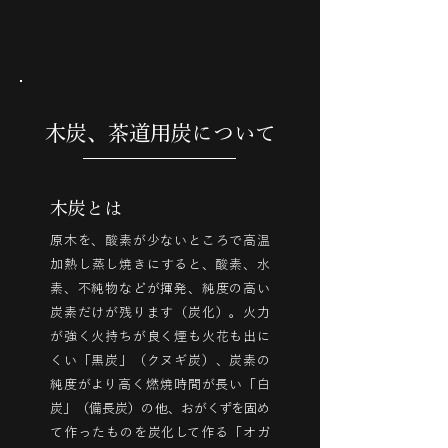
木炭、茶道用炭について
木炭とは
原木を、酸素が少ないところで高温
加熱し蒸し焼きにすると、酸素、水
素、不純物などが揮発、純度の高い
炭素だけが残ります（炭化）。火力
が強く火持ちが良く煙も火花も出に
くい「黒炭」（クヌギ炭）、炭素の
純度がより高く燃焼時間が長い「白
炭」（備長炭）の他、おがくずを固め
て作ったものを炭化して作る「オガ