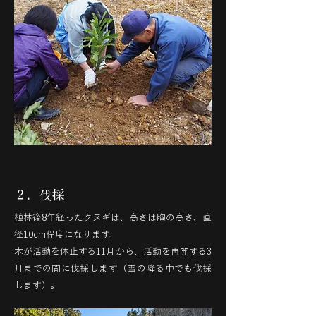
２．伐採
植林後8年経ったクヌギは、高さは胸の高さ、直
径10cm程度になります。
木が活動を休止する11月から、活動を再開する3
月までの間に伐採します（雪の降る中でも伐採
します）。