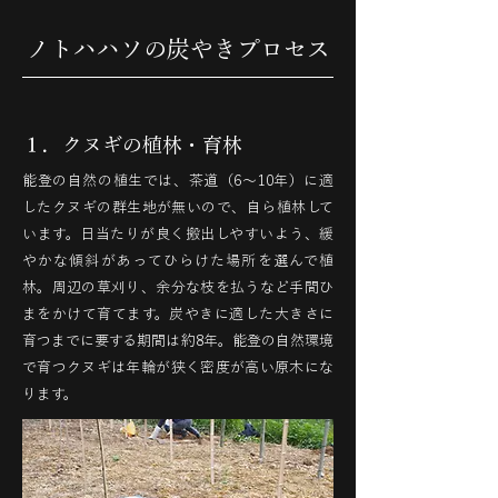
ノトハハソの炭やきプロセス
​１．クヌギの植林・育林
能登の自然の植生では、茶道（6〜10年）に適
したクヌギの群生地が無いので、自ら植林して
います。日当たりが良く搬出しやすいよう、緩
やかな傾斜があってひらけた場所を選んで植
林。周辺の草刈り、余分な枝を払うなど手間ひ
まをかけて育てます。炭やきに適した大きさに
育つまでに要する期間は約8年。能登の自然環境
で育つクヌギは年輪が狭く密度が高い原木にな
ります。