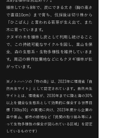
主的な植林は別途あり）。
植林してから8年で、炭にできる太さ（胸の高さ
で直径10cm）まで育ち、伐採後は切り株から
「ひこばえ」と言われる若芽が生え出て、また
木に育っていきます。
クヌギの木を植林し炭として利用し続けること
で、この持続可能なサイクルを回し、里山を保
全、森の生態系・生物多様性を維持していきま
す。周辺の耕作放棄地などにもクヌギ植林が拡
がっています。
※ノトハハソの「柞の森」は、2023年に環境省「自
然共生サイト」として認定されています。自然共生
サイトとは、環境省が、2030年までに陸と海の30%
以上を健全な生態系として効果的に保全する世界目
標「30by30」の実現に向け、2023年度から企業の
森や里山、都市の緑地など「民間の取り組み等によ
って生物多様性の保全が図られている区域」を認定
しているものです）