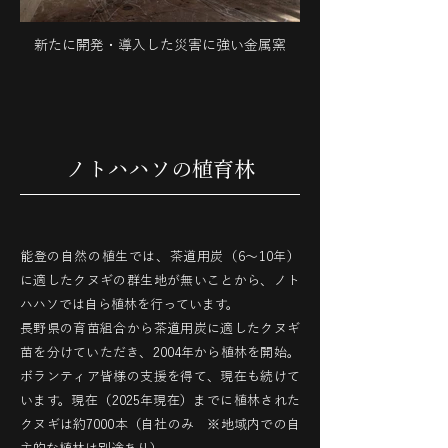
新たに開発・導入した災害に強い金属窯
​ノトハハソの植育林
能登の自然の植生では、茶道用炭（6〜10年）
に適したクヌギの群生地が無いことから、ノト
ハハソでは自ら植林を行っています。
長野県の育苗組合から茶道用炭に適したクヌギ
苗を分けていただき、2004年から植林を開始。
ボランティア皆様の支援を得て、現在も続けて
います。現在（2025年現在）までに植林された
クヌギは約7000本（自社のみ ※地域内での自