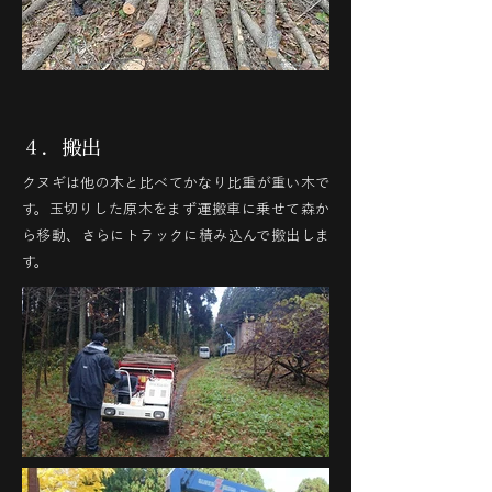
４．搬出
クヌギは他の木と比べてかなり比重が重い木で
す。玉切りした原木をまず運搬車に乗せて森か
ら移動、さらにトラックに積み込んで搬出しま
す。