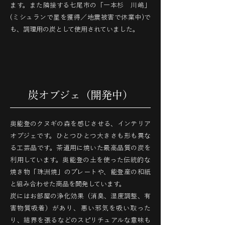
ます。また隣接する七尾市の「一本杉 川嶋」
(ミシュランで星を獲得／地震被害で休業中)で
も、調理用の炭として使用されていました。
炭オブジェ（開発中）
奥能登のクヌギの森を感じさせる、インテリア
オブジェです。ひとつひとつ大きさも形も異な
る工芸品です。茶道用に焼いた最高品質の炭を
利用しています。奥能登の土を使った伝統的な
焼き物「珠洲焼」のプレートや、能登産の和紙
と組み合わせた商品を開発しています。
炭にはお部屋の浄化効果（消臭、湿度調整、有
害物質吸着）があり、悪い邪気を吸い取った
り、結界を張るなどのスピリチュアルな意味も