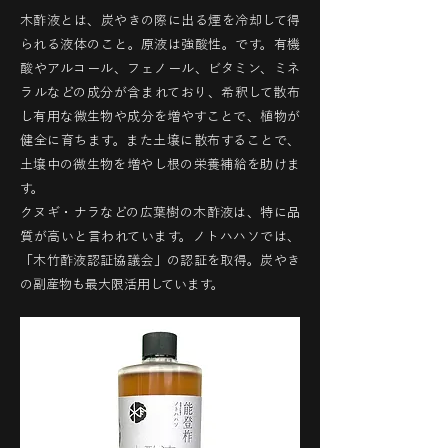
木酢液とは、炭やきの際に出る煙を冷却して得
られる液体のこと。原液は強酸性。です。有機
酸やアルコール、フェノール、ビタミン、ミネ
ラルなどの成分が含まれており、希釈して散布
し有用な微生物や成分を増やすことで、植物が
健全に育ちます。また土壌に散布することで、
土壌中の微生物を増やし根の栄養補給を助けま
す。
クヌギ・ナラなどの広葉樹の木酢液は、特に品
質が高いと言われています。ノトハハソでは、
「木竹酢液認証協議会」の認証を取得。炭やき
の副産物も最大限活用しています。