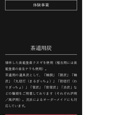
体験事業
​茶道用炭
植林した奥能登産クヌギを使用（稽古用には奥
能登産の自生ナラも使用）。
茶道用の道具炭として、「輪胴」「胴炭」「輪
炭」「丸毬打（まるぎっちょ）」「割毬打（わ
りぎっちょ）」「管炭」「割管炭」「添炭」な
どの種類をご用意しております（それぞれ炉用
／風炉用）。流派によるオーダーメイドにも対
応しています。