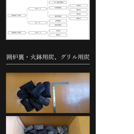
囲炉裏・火鉢用炭、グリル用炭