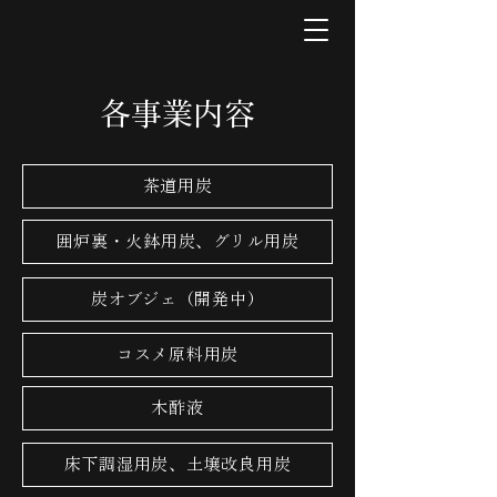
各事業内容
茶道用炭
囲炉裏・火鉢用炭、グリル用炭
炭オブジェ（開発中）
コスメ原料用炭
木酢液
床下調湿用炭、土壌改良用炭