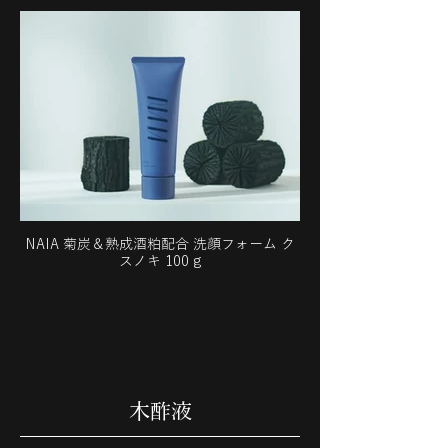
NAIA 菊炭＆熟成酒粕配合 洗顔フォーム ク
スノキ 100 g
木酢液