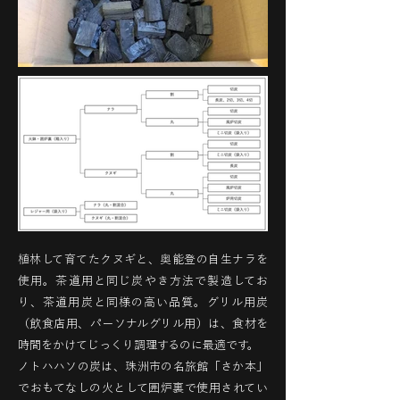
植林して育てたクヌギと、奥能登の自生ナラを
使用。茶道用と同じ炭やき方法で製造してお
り、茶道用炭と同様の高い品質。グリル用炭
（飲食店用、パーソナルグリル用）は、食材を
時間をかけてじっくり調理するのに最適です。
ノトハハソの炭は、珠洲市の名旅館「さか本」
でおもてなしの火として囲炉裏で使用されてい