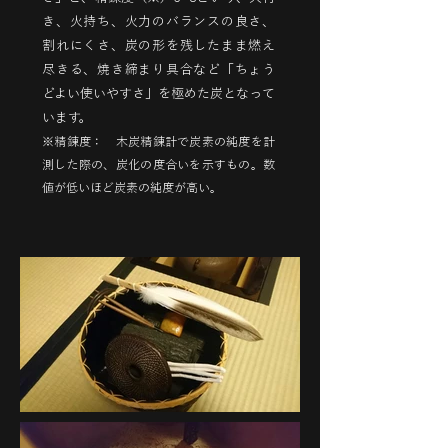
き、火持ち、火力のバランスの良さ、
割れにくさ、炭の形を残したまま燃え
尽きる、焼き締まり具合など「ちょう
どよい使いやすさ」を極めた炭となって
います。
※精錬度： 木炭精錬計で炭素の純度を計
測した際の、炭化の度合いを示すもの。数
値が低いほど炭素の純度が高い。