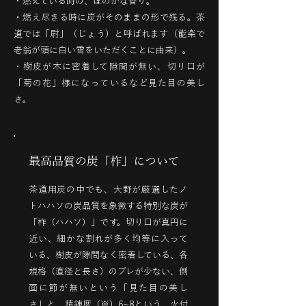
・燃えている時の、ほのかな香り。
・燃え尽きる時に炭がそのままの形で残る。茶
道では「尉」（じょう）と呼ばれます（能楽で
老翁が頭に白い雪をいただくことに由来）。
・樹皮が木に密着して隙間が無い、切り口が
「菊の花」様になっているなど見た目の美し
さ。
最高品質の炭「柞」について
茶道用炭の中でも、大野が厳選したノ
トハハソの炭品質を象徴する特別な炭が
「柞（ハハソ）」です。切り口が真円に
近い、細かな割れが多く均等に入って
いる、樹皮が隙間なく密着している、各
規格（直径と長さ）のブレが少ない、側
面に節が無いという「見た目の美し
さ」と、精錬度（※）6~8という、火付